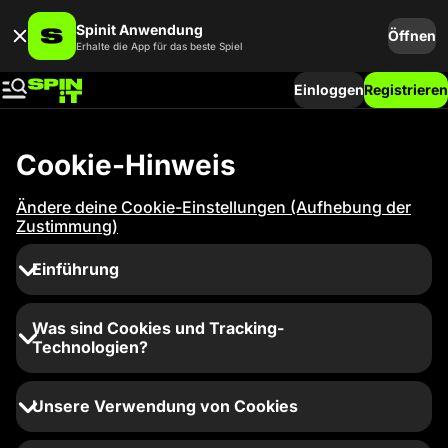
Spinit Anwendung
Öffnen
Erhalte die App für das beste Spiel
Einloggen
Registrieren
Cookie-Hinweis
Ändere deine Cookie-Einstellungen (Aufhebung der
Zustimmung)
Einführung
Was sind Cookies und Tracking-
Technologien?
Unsere Verwendung von Cookies