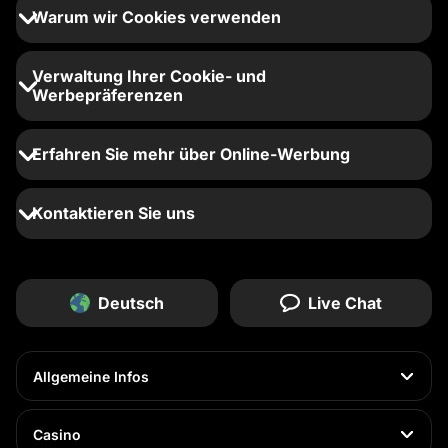
Warum wir Cookies verwenden
Verwaltung Ihrer Cookie- und
Werbepräferenzen
Erfahren Sie mehr über Online-Werbung
Kontaktieren Sie uns
Deutsch
Live Chat
Allgemeine Infos
Casino